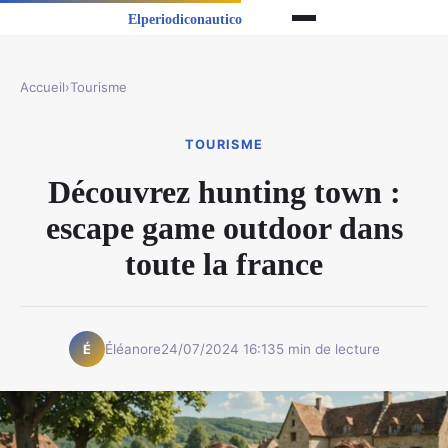
Accueil
›
Tourisme
TOURISME
Découvrez hunting town :
escape game outdoor dans
toute la france
Éléanore
24/07/2024 16:13
5 min de lecture
É